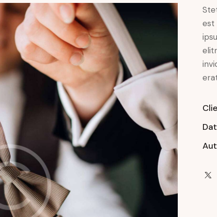
Ste
est
ips
eli
inv
era
Cli
Da
Aut