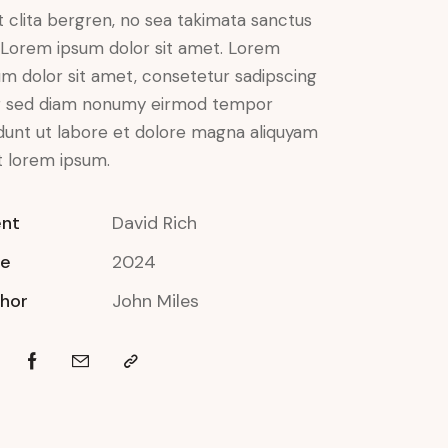
t clita bergren, no sea takimata sanctus
 Lorem ipsum dolor sit amet. Lorem
um dolor sit amet, consetetur sadipscing
tr sed diam nonumy eirmod tempor
idunt ut labore et dolore magna aliquyam
t lorem ipsum.
ent
David Rich
te
2024
hor
John Miles