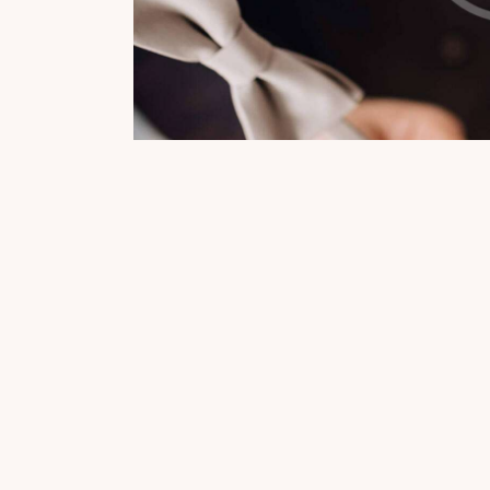
Lorem ipsum dolor
Dicta sunt explicabo. Nemo enim ipsam v
odit aut fugit, quia. Dicta sunt explicabo