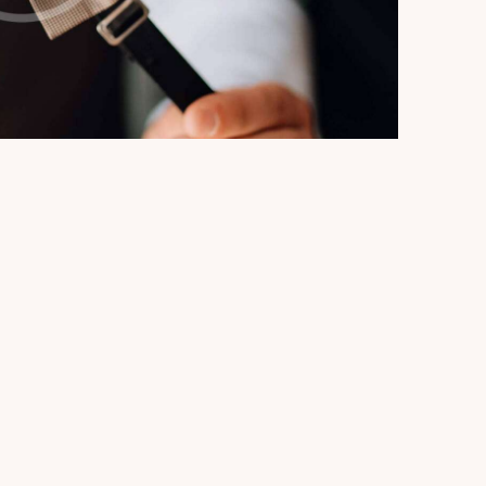
oluptatem quia voluptas sit aspernatur aut
. Adipiscing elit, sed do eiusmod tempor