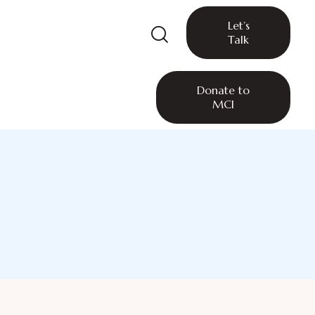
Let’s
Talk
Donate to
MCI